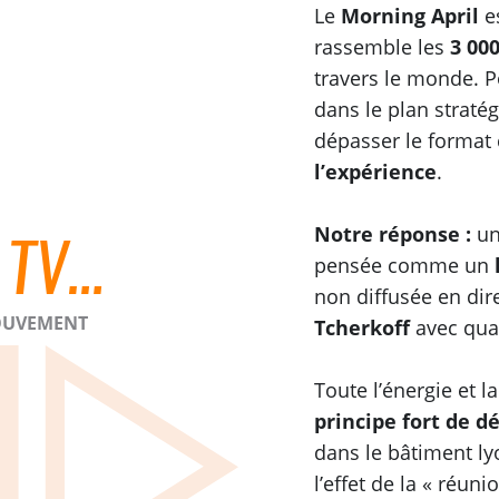
Le
Morning April
e
rassemble les
3 00
travers le monde. P
dans le plan straté
dépasser le format 
l’expérience
.
Notre réponse :
un
 TV…
pensée comme un
non diffusée en dir
MOUVEMENT
Tcherkoff
avec quat
Toute l’énergie et l
principe fort de 
dans le bâtiment ly
l’effet de la « réuni