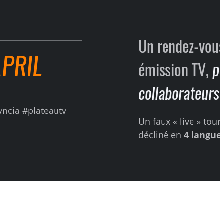
Un rendez-vous
PRIL
émission TV,
p
collaborateurs 
yncia #plateautv
Un faux « live » tou
décliné en
4 langue