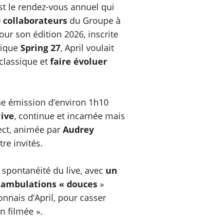
st le rendez-vous annuel qui
0 collaborateurs
du Groupe à
our son édition 2026, inscrite
gique
Spring 27
, April voulait
classique et
faire évoluer
e émission d’environ 1h10
live
, continue et incarnée mais
ect, animée par
Audrey
re invités.
a spontanéité du live, avec
un
déambulations « douces
»
onnais d’April, pour casser
on filmée ».