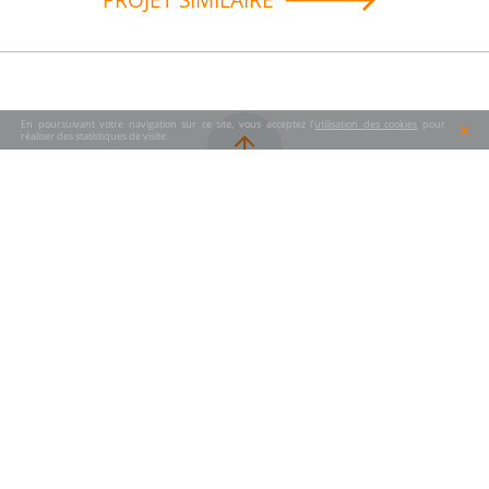
En poursuivant votre navigation sur ce site, vous acceptez l'
utilisation des cookies
pour
réaliser des statistiques de visite.
CONTACT
53 rue de Paris
92100 Boulogne-Billancourt
Boulogne - Jean Jaurès
(+33)
1 78 76 80 00